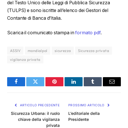
del Testo Unico delle Leggi di Pubblica Sicurezza
(TULPS) e sono iscritte all’elenco dei Gestori del
Contante di Banca d’Italia.
Scarica il comunicato stampa in
formato pdf
.
ASSIV
mondialpol
sicurezza
Sicurezza privata
vigilanza privata
Facebook
Twitter
Pinterest
LinkedIn
Tumblr
Email
ARTICOLO PRECEDENTE
PROSSIMO ARTICOLO
Sicurezza Urbana: il ruolo
L’editoriale della
chiave della vigilanza
Presidente
privata