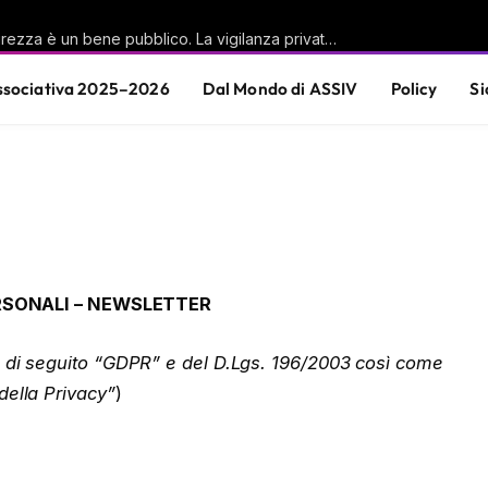
Casu (PD): «La sicurezza è un bene pubblico. La vigilanza privata è parte di questa responsabilità condivisa»
sociativa 2025–2026
Dal Mondo di ASSIV
Policy
Si
RSONALI – NEWSLETTER
, di seguito “GDPR”
e del D.Lgs. 196/2003 così come
della Privacy”
)