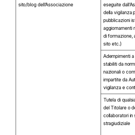
sito/blog dell’Associazione
eseguite dall’A
della vigilanza 
pubblicazioni ist
aggiornamenti n
di formazione, a
sito etc.)
Adempimenti a c
stabiliti da nor
nazionali o comu
impartite da Aut
vigilanza e cont
Tutela di qualsi
del Titolare o d
collaboratori in
stragiudiziale