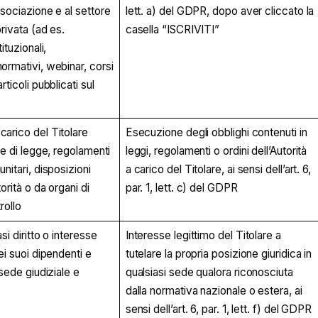
ssociazione e al settore
lett. a) del GDPR, dopo aver cliccato la
privata (ad es.
casella “ISCRIVITI”
ituzionali,
ormativi, webinar, corsi
rticoli pubblicati sul
arico del Titolare
Esecuzione degli obblighi contenuti in
me di legge, regolamenti
leggi, regolamenti o ordini dell’Autorità
nitari, disposizioni
a carico del Titolare, ai sensi dell’art. 6,
orità o da organi di
par. 1, lett. c) del GDPR
rollo
asi diritto o interesse
Interesse legittimo del Titolare a
ei suoi dipendenti e
tutelare la propria posizione giuridica in
 sede giudiziale e
qualsiasi sede qualora riconosciuta
dalla normativa nazionale o estera, ai
sensi dell’art. 6, par. 1, lett. f) del GDPR