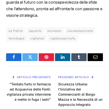
guarda al futuro con la consapevolezza delle sfide
che l’attendono, pronta ad affrontarle con passione e
visione strategica.
La Patria
lapatria
sicurezza
sicurezzaprivata
tecnologia
vigilanza
vigilanzaprivata
Facebook
Twitter
Pinterest
LinkedIn
Tumblr
Email
ARTICOLO PRECEDENTE
PROSSIMO ARTICOLO
“Tentato furto in farmacia
Sicurezza Urbana:
ad Acquaviva delle Fonti:
l’Iniziativa dei
vigilanza privata interviene
Commercianti di Borgo
e mette in fuga i ladri”
Mazza e la Necessità di un
Approccio Integrato