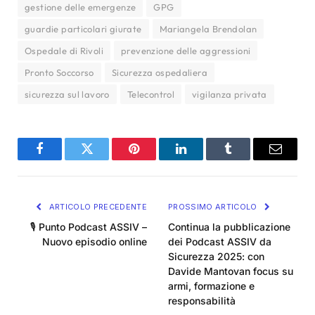
gestione delle emergenze
GPG
guardie particolari giurate
Mariangela Brendolan
Ospedale di Rivoli
prevenzione delle aggressioni
Pronto Soccorso
Sicurezza ospedaliera
sicurezza sul lavoro
Telecontrol
vigilanza privata
Facebook
Twitter
Pinterest
LinkedIn
Tumblr
Email
ARTICOLO PRECEDENTE
PROSSIMO ARTICOLO
🎙 Punto Podcast ASSIV –
Continua la pubblicazione
Nuovo episodio online
dei Podcast ASSIV da
Sicurezza 2025: con
Davide Mantovan focus su
armi, formazione e
responsabilità