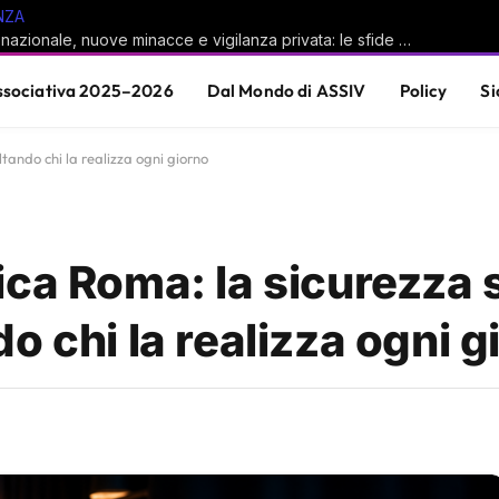
NZA
Sicurezza nazionale, nuove minacce e vigilanza privata: le sfide del sistema Paese
sociativa 2025–2026
Dal Mondo di ASSIV
Policy
Si
tando chi la realizza ogni giorno
ca Roma: la sicurezza s
o chi la realizza ogni g