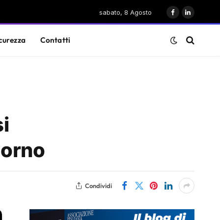
sabato, 8 Agosto
Facebook
LinkedIn
curezza
Contatti
i
iorno
Condividi