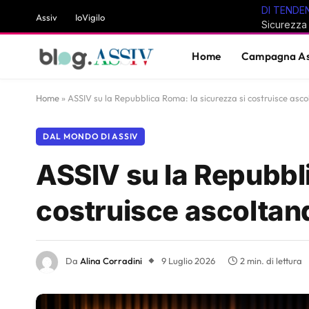
DI TENDE
Assiv
IoVigilo
Home
Campagna As
Home
»
ASSIV su la Repubblica Roma: la sicurezza si costruisce ascol
DAL MONDO DI ASSIV
ASSIV su la Repubbli
costruisce ascoltand
Da
Alina Corradini
9 Luglio 2026
2 min. di lettura