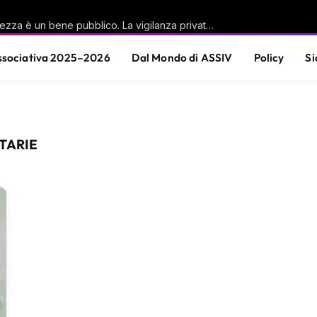
Casu (PD): «La sicurezza è un bene pubblico. La vigilanza privata è parte di questa responsabilità condivisa»
sociativa 2025–2026
Dal Mondo di ASSIV
Policy
Si
TARIE