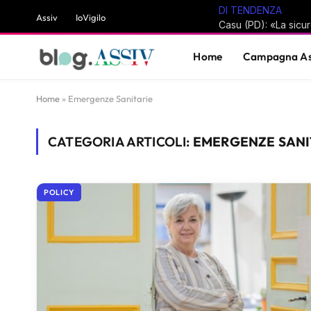
DI TENDENZA
Assiv
IoVigilo
Home
Campagna As
Home
»
Emergenze Sanitarie
CATEGORIA ARTICOLI:
EMERGENZE SANI
POLICY