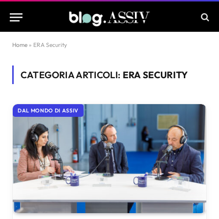
Home
»
ERA Security
CATEGORIA ARTICOLI:
ERA SECURITY
DAL MONDO DI ASSIV