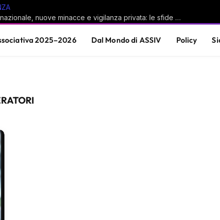
NZA
Sicurezza nazionale, nuove minacce e vigilanza privata: le sfide del sistema Paese
sociativa 2025–2026
Dal Mondo di ASSIV
Policy
Si
RATORI