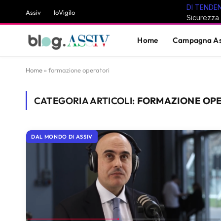
DI TENDE
Assiv
IoVigilo
Home
Campagna As
Home
»
formazione operatori
CATEGORIA ARTICOLI:
FORMAZIONE OPE
DAL MONDO DI ASSIV