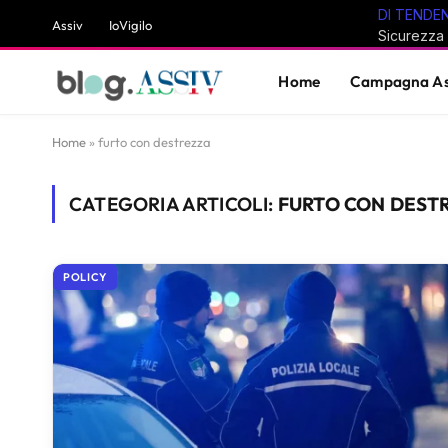
DI TENDE
Assiv
IoVigilo
Home
Campagna As
Home
»
furto con destrezza
CATEGORIA ARTICOLI:
FURTO CON DEST
POLICY