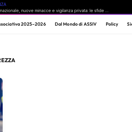
NZA
Sicurezza nazionale, nuove minacce e vigilanza privata: le sfide del sistema Paese
sociativa 2025–2026
Dal Mondo di ASSIV
Policy
Si
REZZA