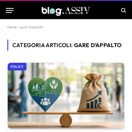
Home
»
gare d’appalto
CATEGORIA ARTICOLI:
GARE D’APPALTO
POLICY