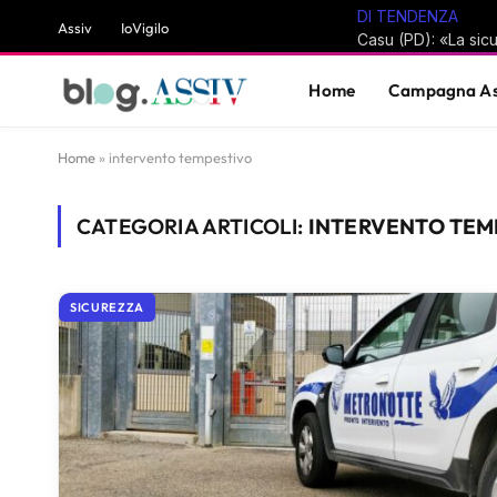
DI TENDENZA
Assiv
IoVigilo
Home
Campagna As
Home
»
intervento tempestivo
CATEGORIA ARTICOLI:
INTERVENTO TEM
SICUREZZA