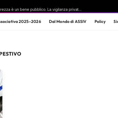
Casu (PD): «La sicurezza è un bene pubblico. La vigilanza privata è parte di questa responsabilità condivisa»
sociativa 2025–2026
Dal Mondo di ASSIV
Policy
Si
PESTIVO