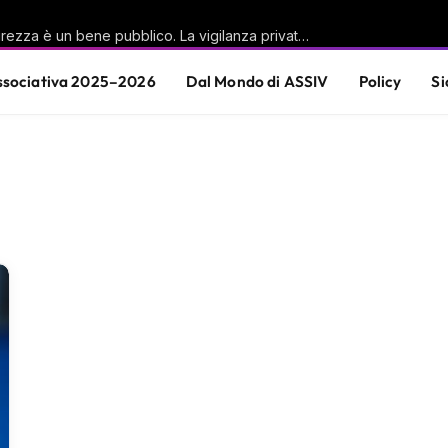
Casu (PD): «La sicurezza è un bene pubblico. La vigilanza privata è parte di questa responsabilità condivisa»
sociativa 2025–2026
Dal Mondo di ASSIV
Policy
Si