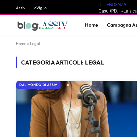
DI TENDENZA
Assiv
IoVigilo
Home
Campagna As
Home
»
Legal
CATEGORIA ARTICOLI:
LEGAL
DAL MONDO DI ASSIV