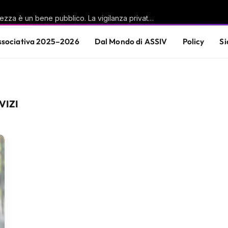
Casu (PD): «La sicurezza è un bene pubblico. La vigilanza privata è parte di questa responsabilità condivisa»
sociativa 2025–2026
Dal Mondo di ASSIV
Policy
Si
VIZI