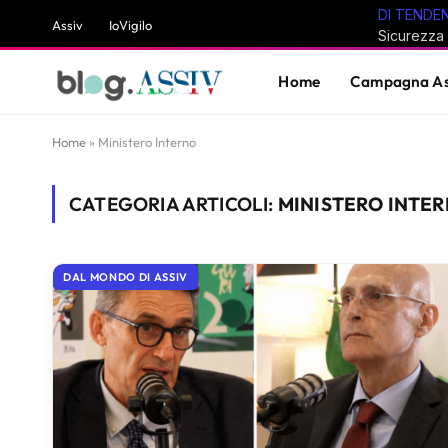
DI TENDE
Assiv
IoVigilo
Home
Campagna As
Home
»
Ministero Interno
CATEGORIA ARTICOLI:
MINISTERO INTE
DAL MONDO DI ASSIV