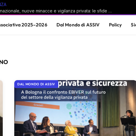
NZA
Sicurezza nazionale, nuove minacce e vigilanza privata: le sfide del sistema Paese
sociativa 2025–2026
Dal Mondo di ASSIV
Policy
Si
RNO
DAL MONDO DI ASSIV