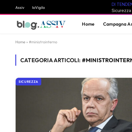
DI TENDE
Assiv
IoVigilo
Home
Campagna As
Home
»
#ministrointerno
CATEGORIA ARTICOLI:
#MINISTROINTER
SICUREZZA