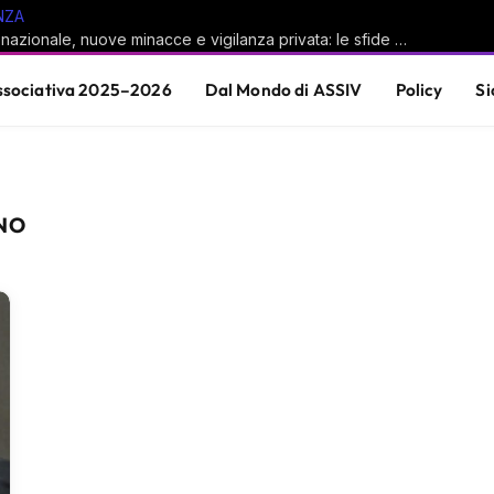
NZA
Sicurezza nazionale, nuove minacce e vigilanza privata: le sfide del sistema Paese
sociativa 2025–2026
Dal Mondo di ASSIV
Policy
Si
NO