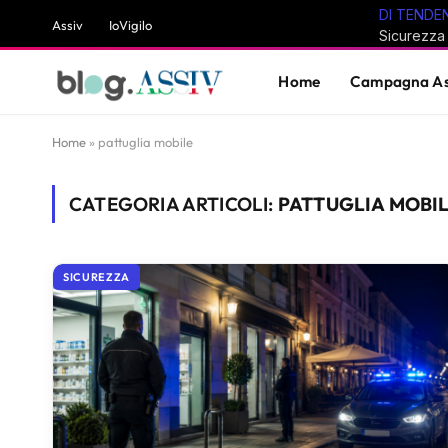
DI TENDE
Assiv
IoVigilo
Home
Campagna As
Home
»
pattuglia mobile
CATEGORIA ARTICOLI:
PATTUGLIA MOBI
SICUREZZA