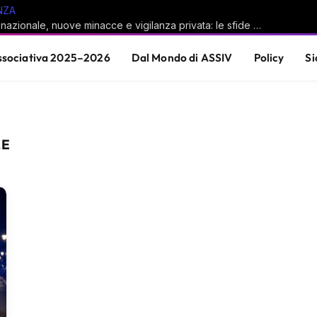
NZA
Sicurezza nazionale, nuove minacce e vigilanza privata: le sfide del sistema Paese
sociativa 2025–2026
Dal Mondo di ASSIV
Policy
Si
LE