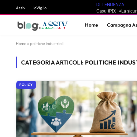
DI TENDENZA
Assiv
IoVigilo
Home
Campagna As
Home
»
politiche industriali
CATEGORIA ARTICOLI:
POLITICHE INDUS
POLICY