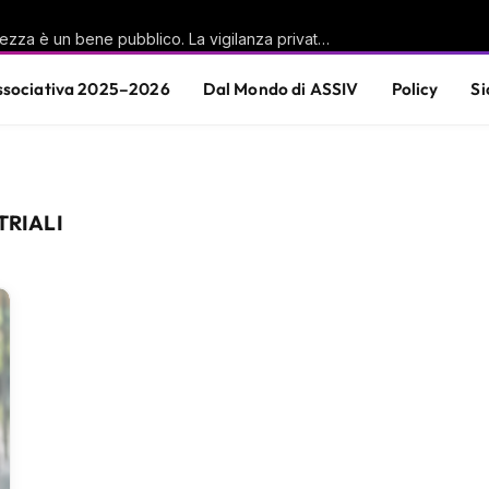
Casu (PD): «La sicurezza è un bene pubblico. La vigilanza privata è parte di questa responsabilità condivisa»
sociativa 2025–2026
Dal Mondo di ASSIV
Policy
Si
TRIALI