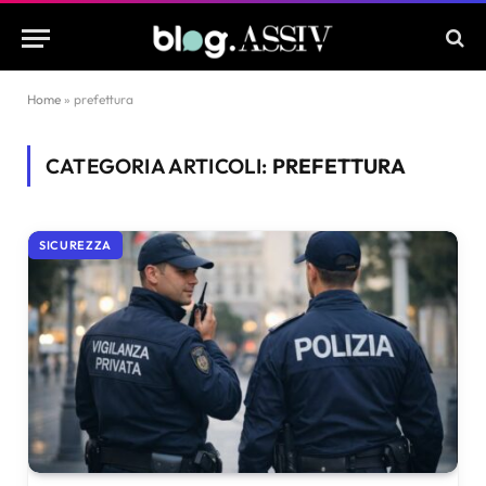
Home
»
prefettura
CATEGORIA ARTICOLI:
PREFETTURA
SICUREZZA