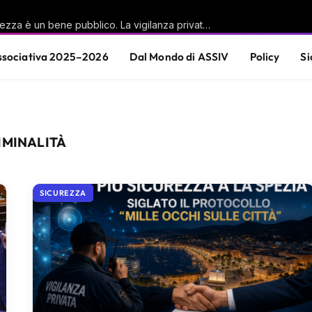
Casu (PD): «La sicurezza è un bene pubblico. La vigilanza privata è parte di questa responsabilità condivisa»
sociativa 2025–2026
Dal Mondo di ASSIV
Policy
Si
IMINALITÀ
SICUREZZA