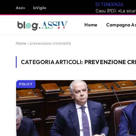
DI TENDENZA
Assiv
IoVigilo
Home
Campagna As
Home
»
prevenzione criminalità
CATEGORIA ARTICOLI:
PREVENZIONE CR
POLICY