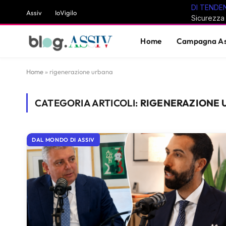
DI TENDE
Assiv
IoVigilo
Home
Campagna As
Home
»
rigenerazione urbana
CATEGORIA ARTICOLI:
RIGENERAZIONE 
DAL MONDO DI ASSIV