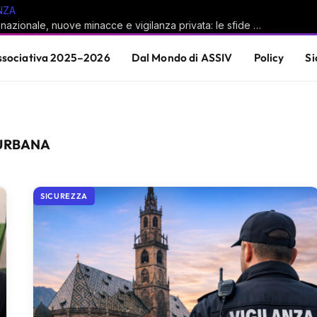
NZA
Sicurezza nazionale, nuove minacce e vigilanza privata: le sfide del sistema Paese
sociativa 2025–2026
Dal Mondo di ASSIV
Policy
Si
URBANA
SICUREZZA