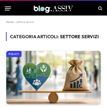
Home
»
settore servizi
CATEGORIA ARTICOLI:
SETTORE SERVIZI
POLICY