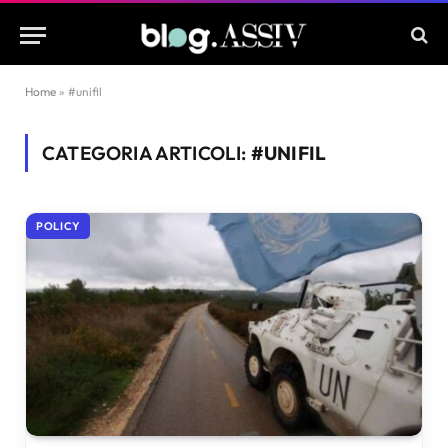
Home
»
#unifil
CATEGORIA ARTICOLI:
#UNIFIL
POLICY