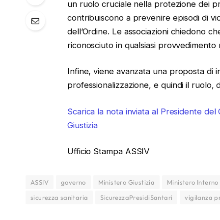
un ruolo cruciale nella protezione dei pres
contribuiscono a prevenire episodi di v
dell’Ordine. Le associazioni chiedono ch
riconosciuto in qualsiasi provvedimento re
Infine, viene avanzata una proposta di i
professionalizzazione, e quindi il ruolo,
Scarica la nota inviata al Presidente del C
Giustizia
Ufficio Stampa ASSIV
ASSIV
governo
Ministero Giustizia
Ministero Interno
sicurezza sanitaria
SicurezzaPresidiSantari
vigilanza p