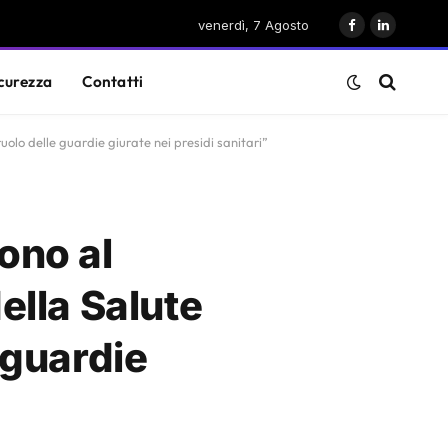
venerdì, 7 Agosto
Facebook
LinkedIn
curezza
Contatti
ruolo delle guardie giurate nei presidi sanitari”
vono al
della Salute
e guardie