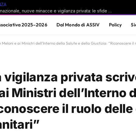
NZA
Sicurezza nazionale, nuove minacce e vigilanza privata: le sfide del sistema Paese
sociativa 2025–2026
Dal Mondo di ASSIV
Policy
Si
Meloni e ai Ministri dell’Interno della Salute e della Giustizia: “Riconoscere il 
 vigilanza privata scri
i Ministri dell’Interno 
iconoscere il ruolo dell
anitari”