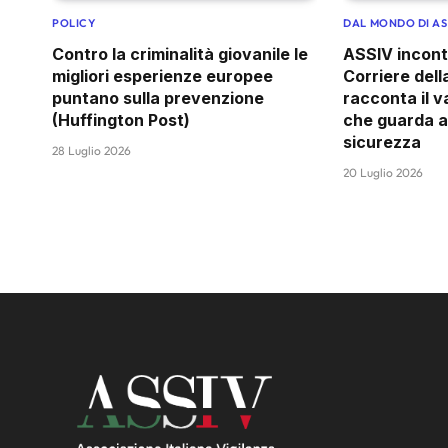
POLICY
DAL MONDO DI AS
Contro la criminalità giovanile le
ASSIV incontra
migliori esperienze europee
Corriere del
puntano sulla prevenzione
racconta il v
(Huffington Post)
che guarda al
sicurezza
28 Luglio 2026
20 Luglio 2026