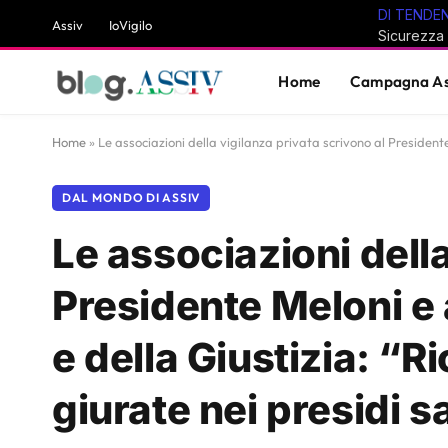
DI TENDE
Assiv
IoVigilo
Home
Campagna As
Home
»
Le associazioni della vigilanza privata scrivono al Presidente 
DAL MONDO DI ASSIV
Le associazioni della
Presidente Meloni e a
e della Giustizia: “R
giurate nei presidi s