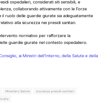
idi ospedalieri, considerati siti sensibili, e
iolenza, collaborando attivamente con le Forze
e il ruolo delle guardie giurate sia adeguatamente
lativo alla sicurezza nei presidi sanitari.
ntervento normativo per rafforzare la
 delle guardie giurate nel contesto ospedaliero.
onsiglio, ai Ministri dell’Interno, della Salute e della
Ministero Salute
sicurezza presidi sanitari
rivata