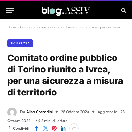
Home
»
Comitato ordine pubblico di Torino riunito a Ivrea, per una sicurezza a misura di territorio
SICUREZZA
Comitato ordine pubblico
di Torino riunito a Ivrea,
per una sicurezza a misura
di territorio
Da
Alina Corradini
28 Ottobre 2024
Aggiornato:
28
Ottobre 2024
2 min. di lettura
Condividi