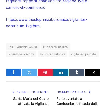
regolare-rapporti-finanziari-tra-regione-fvg-e-
camere-di-commercio
https://www.triesteprima.it/cronaca/vigilantes-
contributo-fvg.html
Friuli Venezia GIulia
Ministero Interno
Sicurezza privata
sicurezza urbana
vigilanza privata
Facebook
Twitter
Pinterest
LinkedIn
Tumblr
Email
ARTICOLO PRECEDENTE
PROSSIMO ARTICOLO
Santa Maria del Cedro,
Furto sventato a
attivata la vigilanza
Corridonia: l’efficacia della