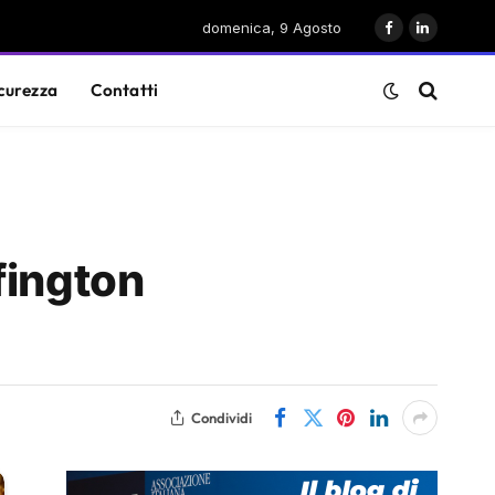
domenica, 9 Agosto
Facebook
LinkedIn
curezza
Contatti
fington
Condividi