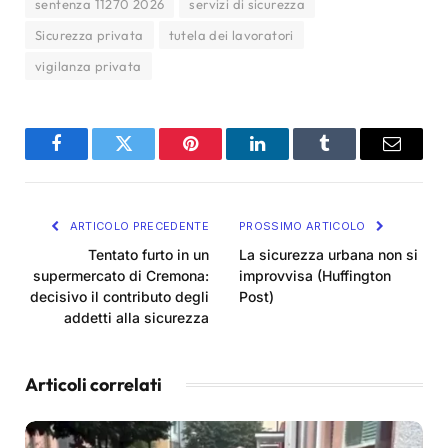
sentenza 11270 2026
servizi di sicurezza
Sicurezza privata
tutela dei lavoratori
vigilanza privata
Facebook
Twitter
Pinterest
LinkedIn
Tumblr
Email
ARTICOLO PRECEDENTE
PROSSIMO ARTICOLO
Tentato furto in un
La sicurezza urbana non si
supermercato di Cremona:
improvvisa (Huffington
decisivo il contributo degli
Post)
addetti alla sicurezza
Articoli correlati