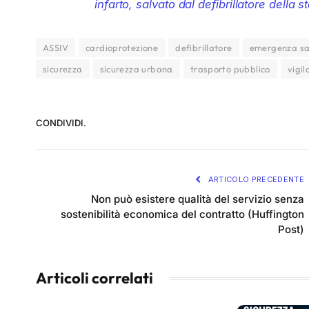
infarto, salvato dal defibrillatore della s
ASSIV
cardioprotezione
defibrillatore
emergenza sa
sicurezza
sicurezza urbana
trasporto pubblico
vigi
CONDIVIDI.
ARTICOLO PRECEDENTE
Non può esistere qualità del servizio senza
sostenibilità economica del contratto (Huffington
Post)
Articoli correlati