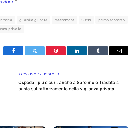
tazione
“.
nitaria
guardie giurate
metromare
Ostia
primo soccorso
lanza privata
Facebook
Twitter
Pinterest
LinkedIn
Tumblr
Ema
PROSSIMO ARTICOLO
Ospedali più sicuri: anche a Saronno e Tradate si
punta sul rafforzamento della vigilanza privata