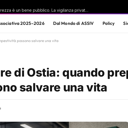
Casu (PD): «La sicurezza è un bene pubblico. La vigilanza privata è parte di questa responsabilità condivisa»
sociativa 2025–2026
Dal Mondo di ASSIV
Policy
Si
pestività possono salvare una vita
re di Ostia: quando pr
no salvare una vita
a