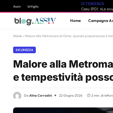
DI TENDENZA
Assiv
IoVigilo
Home
Campagna As
Home
»
Malore alla Metromare di Ostia: quando preparazione e tem
SICUREZZA
Malore alla Metroma
e tempestività posso
Da
Alina Corradini
22 Giugno 2026
2 min. di lettur