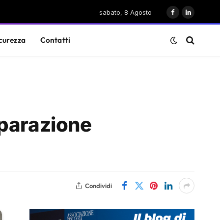
sabato, 8 Agosto
Facebook
LinkedIn
curezza
Contatti
eparazione
Condividi