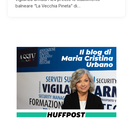
balneare “La Vecchia Pineta” di…