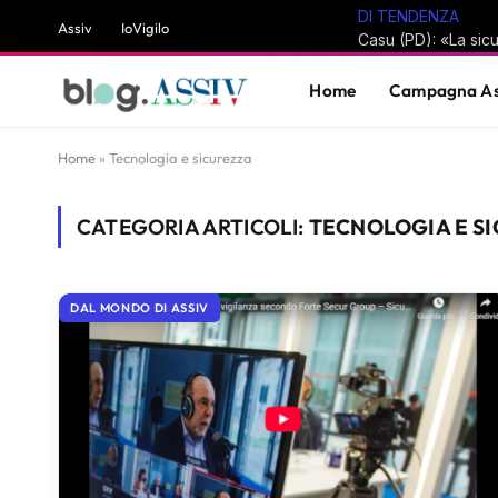
DI TENDENZA
Assiv
IoVigilo
Home
Campagna As
Home
»
Tecnologia e sicurezza
CATEGORIA ARTICOLI:
TECNOLOGIA E S
DAL MONDO DI ASSIV