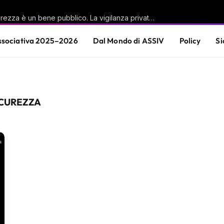
Casu (PD): «La sicurezza è un bene pubblico. La vigilanza privata è parte di questa responsabilità condivisa»
sociativa 2025–2026
Dal Mondo di ASSIV
Policy
Si
ICUREZZA